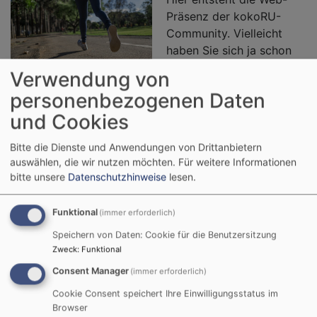
Präsenz der kokoRU-
Community. Vielleicht
haben Sie sich ja schon
über den Titel des
Verwendung von
Projekts gewundert
Bildrechte
pixabay
personenbezogenen Daten
"Kilometer 10".
und Cookies
Möglicherweise waren Sie noch mehr über den
Untertitel "Walking on sunshine" und das Bild der
Bitte die Dienste und Anwendungen von Drittanbietern
blühenden Krokusse überrascht.
auswählen, die wir nutzen möchten.
Für weitere Informationen
bitte unsere
Datenschutzhinweise
lesen.
Für Marathonläufer ist der "Kilometer 10" ein wichtiger
Funktional
(immer erforderlich)
Meilenstein! Er markiert den ersten großen Abschnitt,
Speichern von Daten: Cookie für die Benutzersitzung
der geschafft ist. Die Läufer: innen können jetzt
Zweck
:
Funktional
abschätzen, wie gut sie bisher ihre Kraft und Energie
Consent Manager
(immer erforderlich)
eingesetzt haben, was sie brauchen und vielleicht
verändern müssen, um "the long distance" zu
Cookie Consent speichert Ihre Einwilligungsstatus im
Browser
bewältigen. Es ist der Punkt, an dem manche