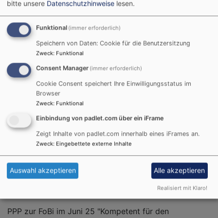
bitte unsere
Datenschutzhinweise
lesen.
Prof. Dr. Dr. h.c. Dorothea Sattler
Funktional
(immer erforderlich)
Am 26. Juni 2025 fand in Kooperation der
Universitäten, des IRL sowie des RPZ die online
Speichern von Daten: Cookie für die Benutzersitzung
Fortbildung "Kompetent für den konfessionell-
Zweck
:
Funktional
kooperativen RU" mit Prof. Dr. Dr. h.c. Dorothea Sattler
Consent Manager
(immer erforderlich)
(Universität Münster) statt. Nach einem sehr
Cookie Consent speichert Ihre Einwilligungsstatus im
informativen und bereichernden Vortrag war zudem
Browser
Raum und Zeit für einen angeregten Austausch.
Zweck
:
Funktional
Herzlichen Dank für diesen kurzweiligen und effektiven
Einbindung von padlet.com über ein iFrame
Nachmittag. Erfreulicherweise hat Prof. Dr. Dr. h.c.
Zeigt Inhalte von padlet.com innerhalb eines iFrames an.
Dorothea Sattler der Community
Ihren Vortrag
zur
Zweck
:
Eingebettete externe Inhalte
Veröffentlichung zur Verfügung gestellt.
Auswahl akzeptieren
Alle akzeptieren
best_practice_beispiele_pemsel-maier.pdf
Realisiert mit Klaro!
2.77 MB
PPP zur FoBi im Juni 25 "Kompetent für den