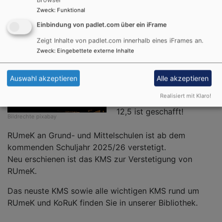
Kilometer 12,5
Zweck
:
Funktional
Einbindung von padlet.com über ein iFrame
Zeigt Inhalte von padlet.com innerhalb eines iFrames an.
Herzlichen Glückwunsch!
Zweck
:
Eingebettete externe Inhalte
Gemeinsam haben wir ein
wesentliches Stück
Auswahl akzeptieren
Alle akzeptieren
unseres Weges
Realisiert mit Klaro!
gemeistert: Kilometer
12,5 ist geschafft!
Bildrechte
pixabay
RUmeK an Grund- und Mittelschulen ist ab dem
kommenden Schuljahr 2025/26 verstetigt.
Neu erschienen ist das KMS zur Verstetigung von
RUmeK.
Das neuste KMS sowie alle wichtigen KMS rund um
RUmeK und KoRuK finden Sie in unserer Bibliothek.