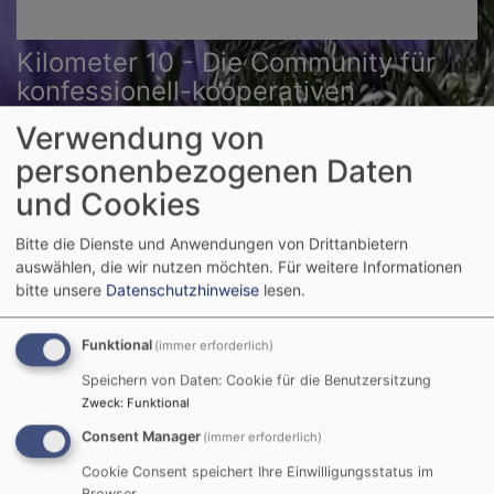
Kilometer 10 - Die Community für
konfessionell-kooperativen
Religionsunterricht
Verwendung von
walking on sunshine - gemeinsam unterwegs
personenbezogenen Daten
Hauptnavigation
und Cookies
Bitte die Dienste und Anwendungen von Drittanbietern
auswählen, die wir nutzen möchten.
Für weitere Informationen
bitte unsere
Datenschutzhinweise
lesen.
Funktional
(immer erforderlich)
Speichern von Daten: Cookie für die Benutzersitzung
Zweck
:
Funktional
Consent Manager
(immer erforderlich)
Startseite
Kilometer 12,5
Cookie Consent speichert Ihre Einwilligungsstatus im
Browser